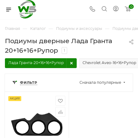
0
—
—
—
Главная
Каталог
Подиумы и аксессуары
Подиумы дв
Подиумы дверные Лада Гранта
20+16+16+Рупор
1
Лада Гранта-20+16+16+Рупор
Chevrolet Aveo-16+16+Рупор
Сначала популярные
ФИЛЬТР
АКЦИЯ