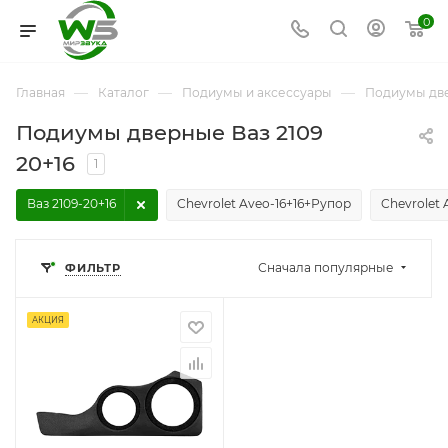
0
—
—
—
Главная
Каталог
Подиумы и аксессуары
Подиумы дв
Подиумы дверные Ваз 2109
20+16
1
Ваз 2109-20+16
Chevrolet Aveo-16+16+Рупор
Chevrolet
Сначала популярные
ФИЛЬТР
АКЦИЯ