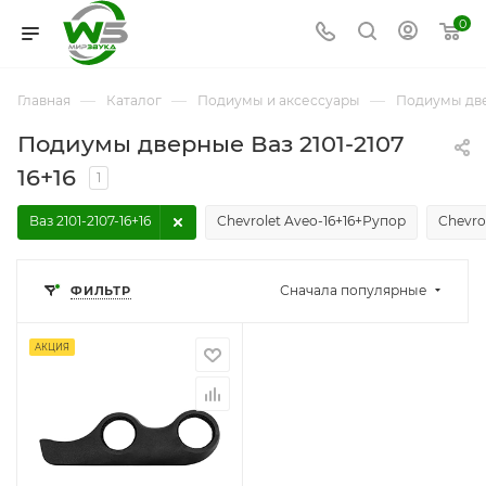
0
—
—
—
Главная
Каталог
Подиумы и аксессуары
Подиумы дв
Подиумы дверные Ваз 2101-2107
16+16
1
Ваз 2101-2107-16+16
Chevrolet Aveo-16+16+Рупор
Chevro
Сначала популярные
ФИЛЬТР
АКЦИЯ