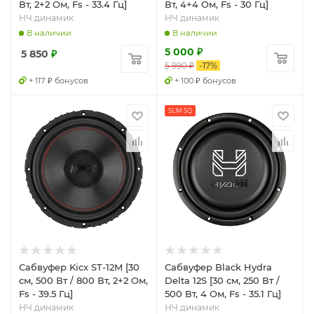
Вт, 2+2 Ом, Fs - 33.4 Гц]
Вт, 4+4 Ом, Fs - 30 Гц]
НЧ динамик
НЧ динамик
В наличии
В наличии
5 000
₽
5 850
₽
5 990
₽
-
17
%
+ 117 ₽ бонусов
+ 100 ₽ бонусов
SLIM SQ
Сабвуфер Kicx ST-12M [30
Сабвуфер Black Hydra
см, 500 Вт / 800 Вт, 2+2 Ом,
Delta 12S [30 см, 250 Вт /
Fs - 39.5 Гц]
500 Вт, 4 Ом, Fs - 35.1 Гц]
НЧ динамик
НЧ динамик