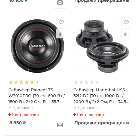
10 950
₽
Продажи прекращены
1
Сабвуфер Pioneer TS-
Сабвуфер Hannibal HSS-
W3010PRO [30 см, 600 Вт /
3212 D2 [30 см, 1000 Вт /
1500 Вт, 2+2 Ом, Fs - 35.7
2000 Вт, 2+2 Ом, Fs - 34.5
Гц]
Гц]
НЧ динамик
НЧ динамик
Нет в наличии
Нет в наличии
6 850
₽
Продажи прекращены