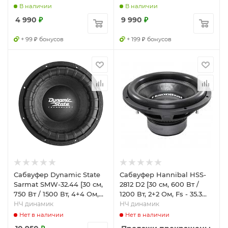
В наличии
В наличии
4 990
₽
9 990
₽
+ 99 ₽ бонусов
+ 199 ₽ бонусов
Сабвуфер Dynamic State
Сабвуфер Hannibal HSS-
Sarmat SMW-32.44 [30 см,
2812 D2 [30 см, 600 Вт /
750 Вт / 1500 Вт, 4+4 Ом,
1200 Вт, 2+2 Ом, Fs - 35.3
Fs - 38 Гц]
Гц]
НЧ динамик
НЧ динамик
Нет в наличии
Нет в наличии