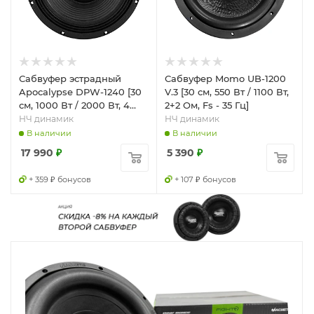
Сабвуфер эстрадный
Сабвуфер Momo UB-1200
Apocalypse DPW-1240 [30
V.3 [30 см, 550 Вт / 1100 Вт,
см, 1000 Вт / 2000 Вт, 4
2+2 Ом, Fs - 35 Гц]
Ом, Fs - 83.9 Гц]
НЧ динамик
НЧ динамик
В наличии
В наличии
17 990
₽
5 390
₽
+ 359 ₽ бонусов
+ 107 ₽ бонусов