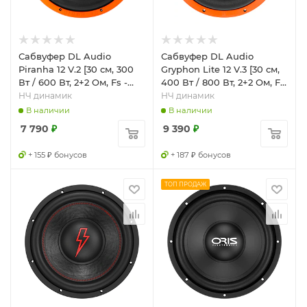
Сабвуфер DL Audio
Сабвуфер DL Audio
Piranha 12 V.2 [30 см, 300
Gryphon Lite 12 V.3 [30 см,
Вт / 600 Вт, 2+2 Ом, Fs -
400 Вт / 800 Вт, 2+2 Ом, Fs
30.6 Гц]
- 30.1 Гц]
НЧ динамик
НЧ динамик
В наличии
В наличии
7 790
₽
9 390
₽
+ 155 ₽ бонусов
+ 187 ₽ бонусов
ТОП ПРОДАЖ