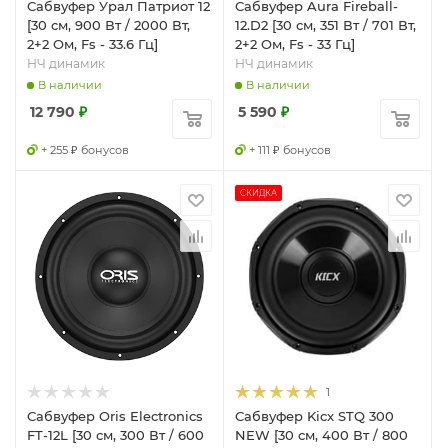
Сабвуфер Урал Патриот 12
Сабвуфер Aura Fireball-
[30 см, 900 Вт / 2000 Вт,
12.D2 [30 см, 351 Вт / 701 Вт,
2+2 Ом, Fs - 33.6 Гц]
2+2 Ом, Fs - 33 Гц]
НЧ динамик
НЧ динамик
В наличии
В наличии
12 790
₽
5 590
₽
+ 255 ₽ бонусов
+ 111 ₽ бонусов
СКИДКА
1
Сабвуфер Oris Electronics
Сабвуфер Kicx STQ 300
FT-12L [30 см, 300 Вт / 600
NEW [30 см, 400 Вт / 800