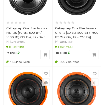
Сабвуфер Oris Electronics
Сабвуфер Oris Electronics
HK-12S [30 см, 500 Вт /
UP2-12 [30 см, 800 Вт / 1600
1000 Вт, 2+2 Ом, Fs - 34.5
Вт, 2+2 Ом, Fs - 37.6 Гц]
Гц]
НЧ динамик
НЧ динамик
В наличии
В наличии
7 690
₽
10 000
₽
+ 153 ₽ бонусов
+ 200 ₽ бонусов