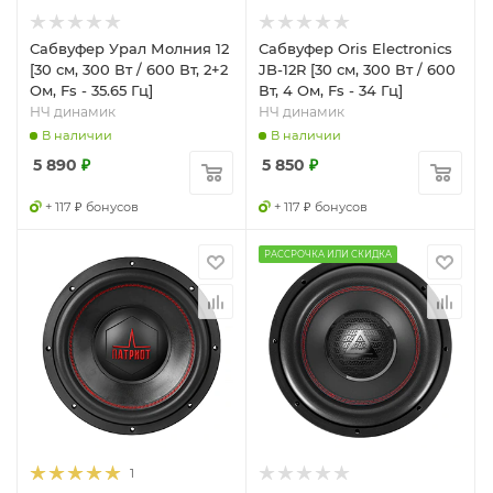
Сабвуфер Урал Молния 12
Сабвуфер Oris Electronics
[30 см, 300 Вт / 600 Вт, 2+2
JB-12R [30 см, 300 Вт / 600
Ом, Fs - 35.65 Гц]
Вт, 4 Ом, Fs - 34 Гц]
НЧ динамик
НЧ динамик
В наличии
В наличии
5 890
₽
5 850
₽
+ 117 ₽ бонусов
+ 117 ₽ бонусов
РАССРОЧКА ИЛИ СКИДКА
1