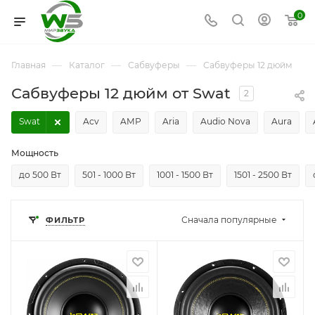
0
—
—
—
Главная
Каталог
Сабвуферы
Сабвуферы 12 дюйм
Сабвуферы 12 дюйм от Swat
2
Swat
Acv
AMP
Aria
Audio Nova
Aura
Мощность
до 500 Вт
501 - 1000 Вт
1001 - 1500 Вт
1501 - 2500 Вт
Сначала популярные
ФИЛЬТР