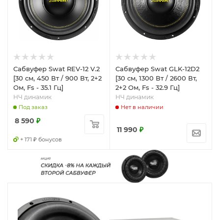
Сабвуфер Swat REV-12 V.2
Сабвуфер Swat GLK-12D2
[30 см, 450 Вт / 900 Вт, 2+2
[30 см, 1300 Вт / 2600 Вт,
Ом, Fs - 35.1 Гц]
2+2 Ом, Fs - 32.9 Гц]
НЧ динамик
НЧ динамик
Под заказ
Нет в наличии
8 590
₽
11 990
₽
+ 171 ₽ бонусов