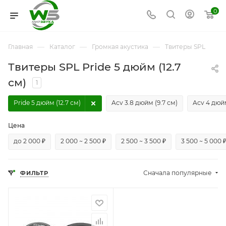
0
—
—
—
Главная
Каталог
Громкая акустика
Твитеры SPL
Твитеры SPL Pride 5 дюйм (12.7
см)
1
Pride 5 дюйм (12.7 см)
Acv 3.8 дюйм (9.7 см)
Acv 4 дюйм
Цена
до 2 000 ₽
2 000 ~ 2 500 ₽
2 500 ~ 3 500 ₽
3 500 ~ 5 000 
Сначала популярные
ФИЛЬТР