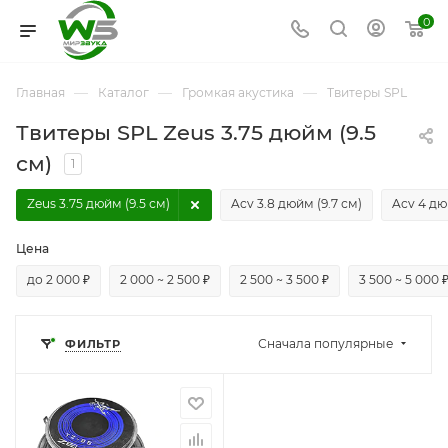
0
—
—
—
Главная
Каталог
Громкая акустика
Твитеры SPL
Твитеры SPL Zeus 3.75 дюйм (9.5
см)
1
Zeus 3.75 дюйм (9.5 см)
Acv 3.8 дюйм (9.7 см)
Acv 4 дю
Цена
до 2 000 ₽
2 000 ~ 2 500 ₽
2 500 ~ 3 500 ₽
3 500 ~ 5 000 
Сначала популярные
ФИЛЬТР