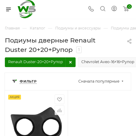
0
—
—
—
Главная
Каталог
Подиумы и аксессуары
Подиумы дв
Подиумы дверные Renault
Duster 20+20+Рупор
1
Renault Duster-20+20+Рупор
Chevrolet Aveo-16+16+Рупор
Сначала популярные
ФИЛЬТР
АКЦИЯ