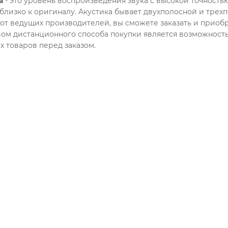
а
- это уровень воспроизведения звука с высокой точность
близко к оригиналу. Акустика бывает двухполосной и трехп
 от ведущих производителей, вы сможете заказать и при
м дистанционного способа покупки является возможность 
 товаров перед заказом.