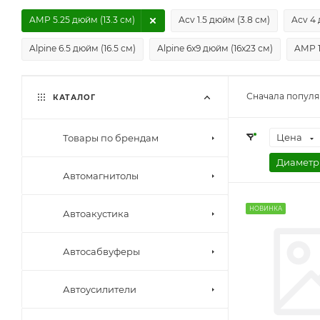
AMP 5.25 дюйм (13.3 см)
Acv 1.5 дюйм (3.8 см)
Acv 4 
Alpine 6.5 дюйм (16.5 см)
Alpine 6x9 дюйм (16x23 см)
AMP 1
Сначала попул
КАТАЛОГ
Цена
Товары по брендам
Диаметр
Автомагнитолы
НОВИНКА
Автоакустика
Автосабвуферы
Автоусилители