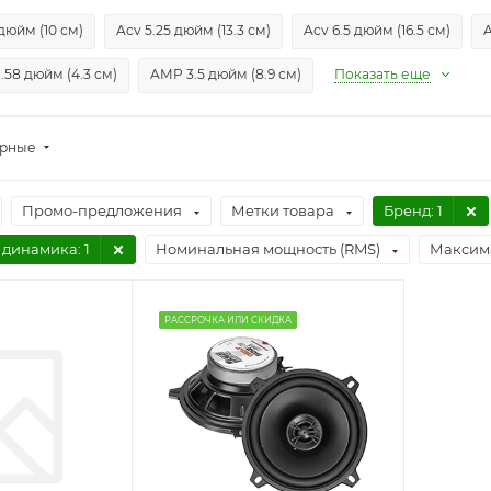
дюйм (10 см)
Acv 5.25 дюйм (13.3 см)
Acv 6.5 дюйм (16.5 см)
A
.58 дюйм (4.3 см)
AMP 3.5 дюйм (8.9 см)
Показать еще
ярные
Промо-предложения
Метки товара
Бренд
: 1
 динамика
: 1
Номинальная мощность (RMS)
Максим
РАССРОЧКА ИЛИ СКИДКА