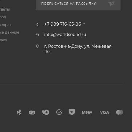
ПОДПИСАТЬСЯ НА РАССЫЛКУ
тветы
зов
+7 989 716-65-86
озврат
ые данные
info@worldsound.ru
одаж
г. Ростов-на-Дону, ул. Межевая
162