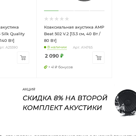
акустика
Коаксиальная акустика AMP
Silk Quality
Beat 502 V.2 [13.3 см, 40 Вт /
 140 Вт]
80 Вт]
В наличии
рт.: A25590
Арт.: A14765
2 090
₽
+ 41 ₽ бонусов