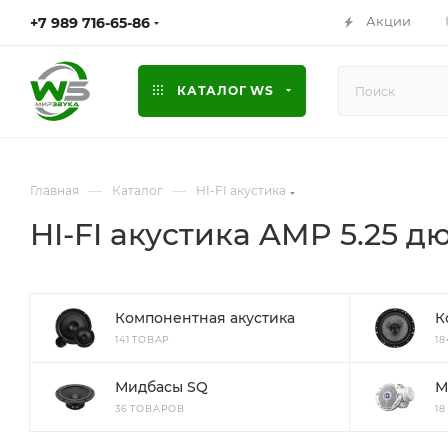
Акции
+7 989 716-65-86
КАТАЛОГ WS
—
—
Главная
Каталог
HI-FI акустика
HI-FI акустика AMP 5.25 дю
Компонентная акустика
К
141 ТОВАР
1
Мидбасы SQ
М
36 ТОВАРОВ
1