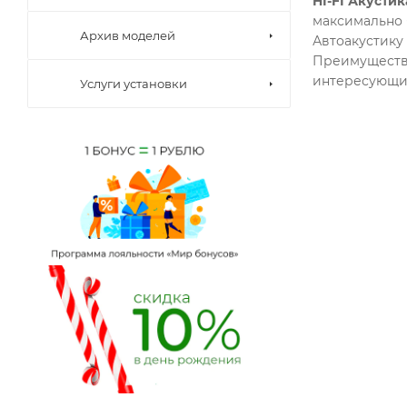
HI-FI Акустик
максимально 
Архив моделей
Автоакустику
Преимущество
интересующих
Услуги установки