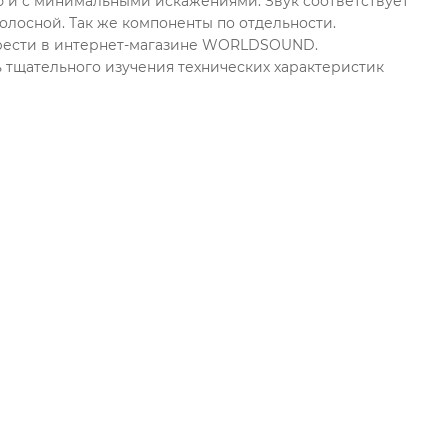
ю и с минимальными искажениями. Звук соответствует
олосной. Так же компоненты по отдельности.
обрести в интернет-магазине WORLDSOUND.
тщательного изучения технических характеристик