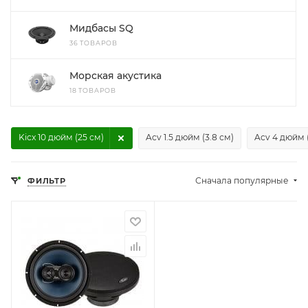
Мидбасы SQ
36 ТОВАРОВ
Морская акустика
18 ТОВАРОВ
Kicx 10 дюйм (25 см)
Acv 1.5 дюйм (3.8 см)
Acv 4 дюйм (
Сначала популярные
ФИЛЬТР