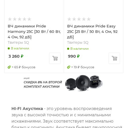
ВЧ динамики Pride
ВЧ динамики Pride Easy
Harmony 25C [30 Вт / 60 Вт,
25C [25 Вт / 50 Вт, 4 Ом, 92
4 Ом, 92 дБ]
дБ]
Твитеры SQ
Твитеры SQ
В наличии
В наличии
3 260
₽
990
₽
+ 65 ₽ бонусов
+ 19 ₽ бонусов
HI-FI Акустика
- это уровень воспроизведения
звука с высокой точностью и с минимальными
искажениями. Звук соответствует максимально
близко к оригиналу. Акустика бывает двухполосной