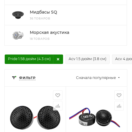
Мидбасы SQ
36 ТОВАРОВ
Морская акустика
18 ТОВАРОВ
Pride 1.58 дюйм (4.3 см)
Acv 1.5 дюйм (3.8 см)
Acv 4 дю
Сначала популярные
ФИЛЬТР