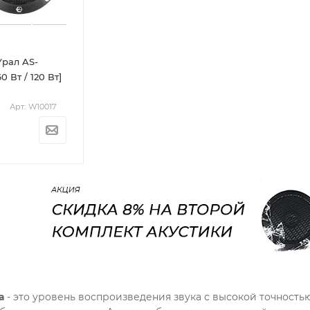
рал AS-
0 Вт / 120 Вт]
Арт.: W10017
а
- это уровень воспроизведения звука с высокой точность