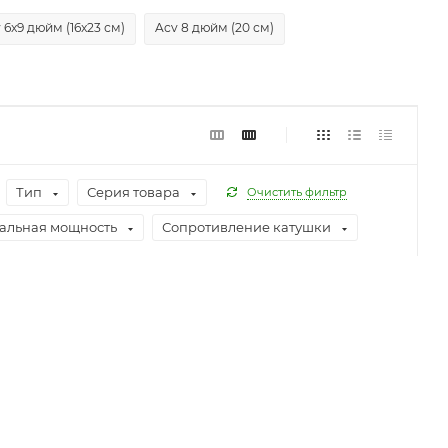
 6x9 дюйм (16x23 см)
Acv 8 дюйм (20 см)
Тип
Серия товара
Очистить фильтр
альная мощность
Сопротивление катушки