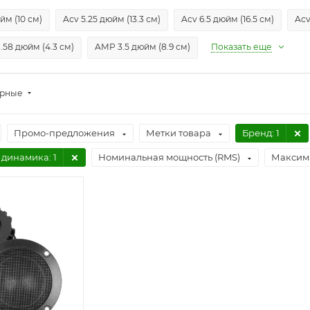
йм (10 см)
Acv 5.25 дюйм (13.3 см)
Acv 6.5 дюйм (16.5 см)
Acv
.58 дюйм (4.3 см)
AMP 3.5 дюйм (8.9 см)
Показать еще
ярные
Промо-предложения
Метки товара
Бренд
: 1
 динамика
: 1
Номинальная мощность (RMS)
Максим