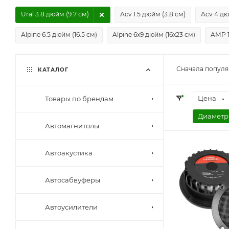
Ural 3.8 дюйм (9.7 см)
Acv 1.5 дюйм (3.8 см)
Acv 4 дю
Alpine 6.5 дюйм (16.5 см)
Alpine 6x9 дюйм (16x23 см)
AMP 1
Сначала попул
КАТАЛОГ
Цена
Товары по брендам
Диаметр
Автомагнитолы
Автоакустика
Автосабвуферы
Автоусилители