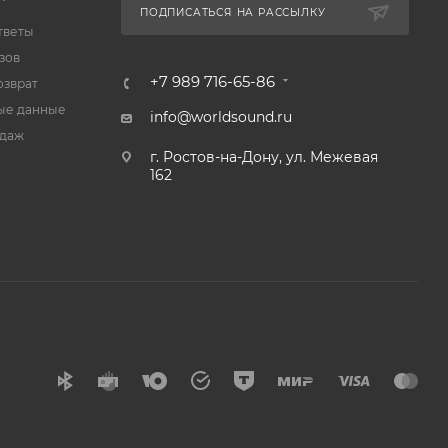
ПОДПИСАТЬСЯ НА РАССЫЛКУ
тветы
зов
+7 989 716-65-86
озврат
ые данные
info@worldsound.ru
одаж
г. Ростов-на-Дону, ул. Межевая
162