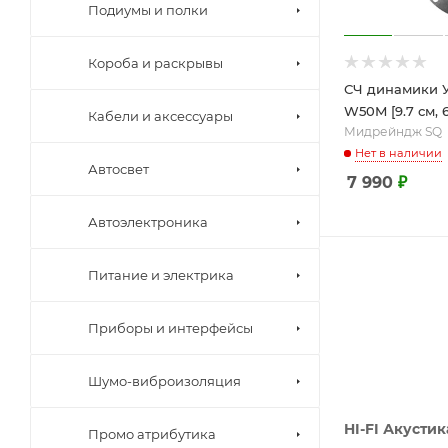
Подиумы и полки
Короба и раскрывы
СЧ динамики У
W50M [9.7 см, 6
Кабели и аксессуары
Мидрейндж SQ
Нет в наличии
Автосвет
7 990
₽
Автоэлектроника
Питание и электрика
Приборы и интерфейсы
Шумо-виброизоляция
HI-FI Акустик
Промо атрибутика