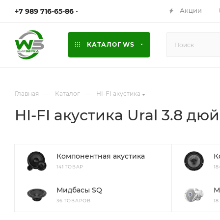
Акции
+7 989 716-65-86
КАТАЛОГ WS
—
—
Главная
Каталог
HI-FI акустика
HI-FI акустика Ural 3.8 дюй
Компонентная акустика
К
141 ТОВАР
1
Мидбасы SQ
М
36 ТОВАРОВ
1